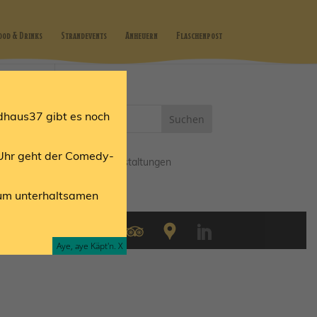
ood & Drinks
Strandevents
Anheuern
Flaschenpost
ndhaus37 gibt es noch
n,
Uhr geht der Comedy-
Alle Veranstaltungen
dum unterhaltsamen
Aye, aye Käpt'n. X