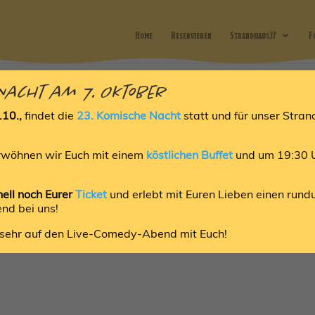
Home
Reservieren
Strandhaus37
F
 Nacht am 7. Oktober
.10.,
findet die
23. Komische Nacht
statt und für unser Stra
en. Verfeinern Sie Ihre Suche oder verwenden Sie die Navigation obe
rwöhnen wir Euch mit einem
köstlichen Buffet
und um 19:30 
nell noch Eurer
Ticket
und erlebt mit Euren Lieben einen run
nd bei uns!
 GmbH 2026 |
Bäckerei Küster GmbH |
Impressum
|
Datenschutz
 sehr auf den Live-Comedy-Abend mit Euch!