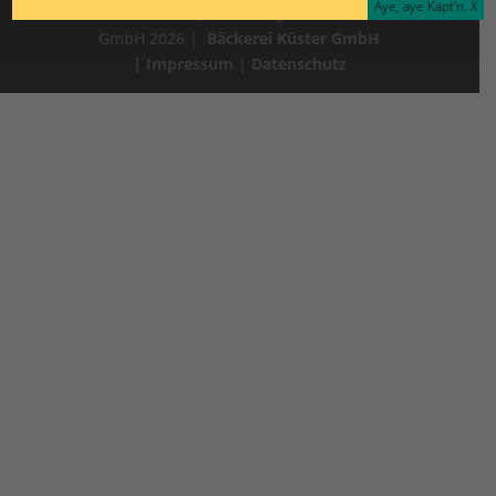
Aye, aye Käpt'n. X
© Strandhaus37 powered by Bäckerei Küster
GmbH 2026 |
Bäckerei Küster GmbH
|
Impressum
|
Datenschutz