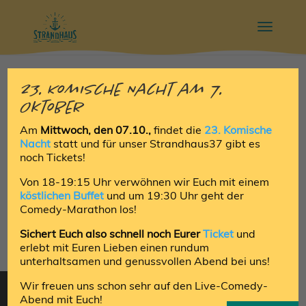
23. Komische Nacht am 7.
Keine Ergebnisse gefunden
Oktober
Die angefragte Seite konnte nicht gefunden werden.
Am
Mittwoch, den 07.10.,
findet die
23. Komische
Nacht
statt und für unser Strandhaus37 gibt es
Verfeinern Sie Ihre Suche oder verwenden Sie die
noch Tickets!
Navigation oben, um den Beitrag zu finden.
Von 18-19:15 Uhr verwöhnen wir Euch mit einem
köstlichen Buffet
und um 19:30 Uhr geht der
Comedy-Marathon los!
Alle Veranstaltungen
Sichert Euch also schnell noch Eurer
Ticket
und
erlebt mit Euren Lieben einen rundum
unterhaltsamen und genussvollen Abend bei uns!
Wir freuen uns schon sehr auf den Live-Comedy-
Abend mit Euch!