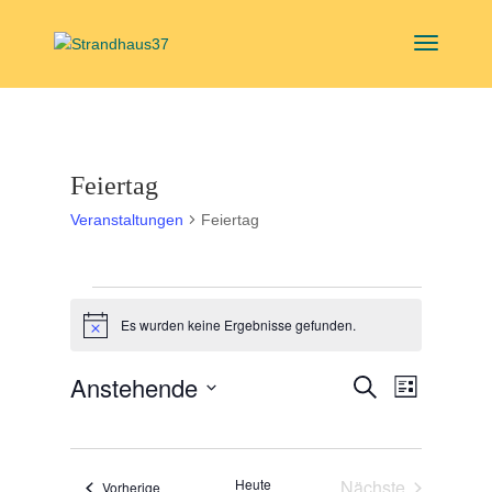
Feiertag
Veranstaltungen
Feiertag
Veranstaltungen
Es wurden keine Ergebnisse gefunden.
Hinweis
Veranstal
Veranst
Anstehende
Suche
Liste
Ansicht
Suche
Datum
Navigat
und
wählen.
Ansichten,
Heute
Nächste
Veranstaltungen
Vorherige