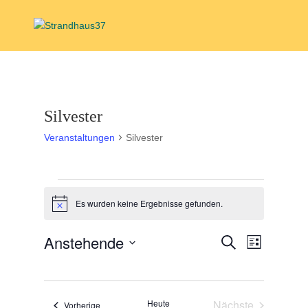
Silvester
Veranstaltungen
Silvester
Veranstaltungen
Es wurden keine Ergebnisse gefunden.
Hinweis
Veranstal
Veranst
Anstehende
Suche
Liste
Ansicht
Suche
Datum
Navigat
und
wählen.
Ansichten,
Heute
Nächste
Veranstaltungen
Vorherige