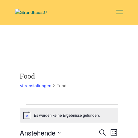
Food
Veranstaltungen
Food
Veranstaltungen
Es wurden keine Ergebnisse gefunden.
Hinweis
Veranstal
Veranst
Anstehende
Suche
Liste
Ansicht