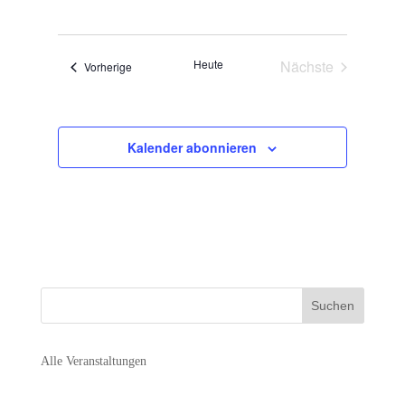
Suche
Datum
Navigat
und
wählen.
Ansichten,
Heute
Nächste
Veranstaltungen
Vorherige
Navigation
Veranstaltunge
Kalender abonnieren
Alle Veranstaltungen