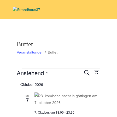
Buffet
Veranstaltungen
Buffet
Veranstaltungen
Veranstal
Veranst
Anstehend
Suche
Liste
Ansicht
Suche
Datum
Navigat
und
Oktober 2026
wählen.
Ansichten,
MI.
Navigation
7
7. Oktober, um 18:00
-
23:30