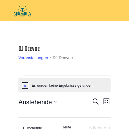
DJ Deevoe
Veranstaltungen
DJ Deevoe
Veranstaltungen
Es wurden keine Ergebnisse gefunden.
Hinweis
Veranstal
Veranst
Anstehende
Suche
Liste
Ansicht
Suche
Datum
Navigat
und
wählen.
Ansichten,
Heute
Nächste
Veranstaltungen
Vorherige