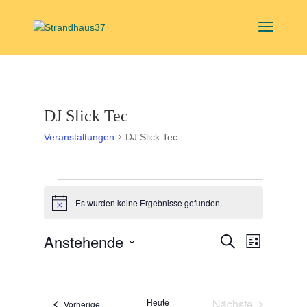
DJ Slick Tec
Veranstaltungen
DJ Slick Tec
Veranstaltungen
Es wurden keine Ergebnisse gefunden.
Hinweis
Veranstal
Veranst
Anstehende
Suche
Liste
Ansicht
Suche
Datum
Navigat
und
wählen.
Ansichten,
Heute
Nächste
Veranstaltungen
Vorherige