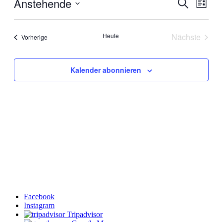
Anstehende
Veranst
Veran
Suche
Liste
Ansic
Suche
Datum
Navig
wählen.
und
Heute
Nächste
Veranstaltungen
Vorherige
Ansichte
Veranstal
Navigati
Kalender abonnieren
Facebook
Instagram
Tripadvisor