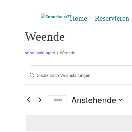
Home
Reservieren
Weende
Veranstaltungen
Weende
Veranstaltungen
Veranstaltungen
Bitte
Suche
Schlüsselwort
und
eingeben.
Ansichten,
Suche
Anstehende
Navigation
Heute
nach
Veranstaltungen
Datum
Schlüsselwort.
wählen.