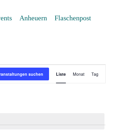
ents
Anheuern
Flaschenpost
Veranstaltung
Ansichten-
ranstaltungen suchen
Liste
Monat
Tag
Navigation