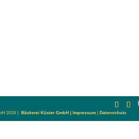
mbH 2026 |
Bäckerei Küster GmbH |
Impressum
|
Datenschutz