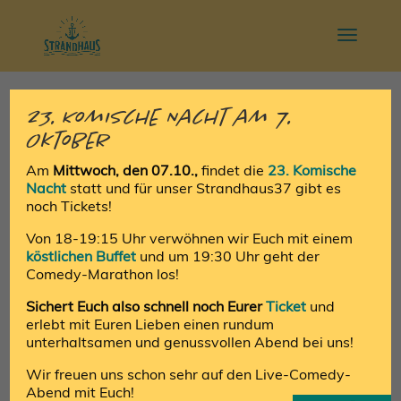
23. Komische Nacht am 7.
Oktober
Am
Mittwoch, den 07.10.,
findet die
23. Komische
Nacht
statt und für unser Strandhaus37 gibt es
noch Tickets!
Von 18-19:15 Uhr verwöhnen wir Euch mit einem
köstlichen Buffet
und um 19:30 Uhr geht der
Comedy-Marathon los!
Sichert Euch also schnell noch Eurer
Ticket
und
Yoga, Eat & Drink im
erlebt mit Euren Lieben einen rundum
Strandhaus37
unterhaltsamen und genussvollen Abend bei uns!
von
Annika Vollmer
|
Nov. 8, 2021
Wir freuen uns schon sehr auf den Live-Comedy-
Abend mit Euch!