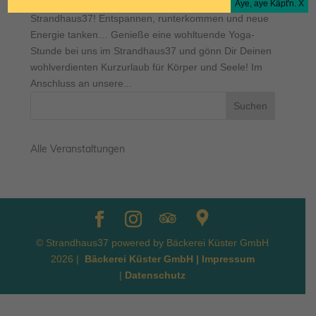
Pack Deine Yoga-Matte ein und komm ins
Aye, aye Käpt'n. X
Strandhaus37! Entspannen, runterkommen und neue
Energie tanken… Genieße eine wohltuende Yoga-
Stunde bei uns im Strandhaus37 und gönn Dir Deinen
wohlverdienten Kurzurlaub für Körper und Seele! Im
Anschluss an unsere...
Alle Veranstaltungen
© Strandhaus37 powered by Bäckerei Küster GmbH
2026 |
Bäckerei Küster GmbH |
Impressum
|
Datenschutz