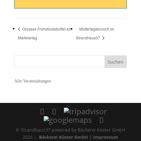
Grosses Frühstücksbuffet am
Muttertagsbrunch im
Maifeiertag
Strandhaus37
Alle Veranstaltungen
© Strandhaus37 powered by Bäckerei Küster GmbH
2026 |
Bäckerei Küster GmbH |
Impressum