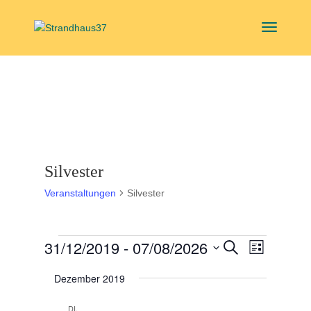
Silvester
Veranstaltungen
Silvester
Veranstaltungen
Veranstal
Veranst
31/12/2019
 - 
07/08/2026
Suche
Liste
Ansicht
Suche
Datum
Navigat
und
Dezember 2019
wählen.
Ansichten,
DI.