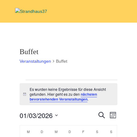
Buffet
Veranstaltungen
Buffet
Veranstaltungen
Es wurden keine Ergebnisse für diese Ansicht
gefunden. Hier geht es zu den
nächsten
Hinweis
bevorstehenden Veranstaltungen
.
Veranstal
Veranst
01/03/2026
Suche
Monat
Ansicht
Suche
Datum
Navigat
Kalender
und
wählen.
M
MONTAG
D
DIENSTAG
M
MITTWOCH
D
DONNERSTAG
F
FREITAG
S
SAMSTAG
S
SONNTAG
von