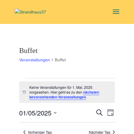
Buffet
Veranstaltungen
Buffet
Veranstaltungen
Keine Veranstaltungen für 1. Mai, 2025
für
vorgesehen. Hier geht es zu den
nächsten
Hinweis
1.
bevorstehenden Veranstaltungen
.
Mai,
Veranstal
Veranst
01/05/2025
2025
Suche
Tag
Ansicht
Suche
Datum
Navigat
und
wählen.
Vorheriger Tag
Nächster Tag