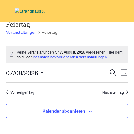
Feiertag
Veranstaltungen
Feiertag
Veranstaltungen
Keine Veranstaltungen für 7. August, 2026 vorgesehen. Hier geht
für
Hinweis
es zu den
nächsten bevorstehenden Veranstaltungen
.
7.
August,
Verans
Ver
07/08/2026
Suche
Tag
2026
Ans
Suche
Datum
Nav
und
wählen.
Vorheriger Tag
Nächster Tag
Ansich
Navigat
Kalender abonnieren