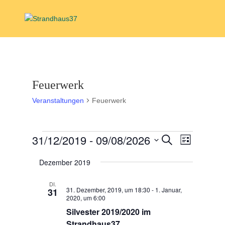
Feuerwerk
Veranstaltungen
Feuerwerk
Veranstaltungen
Veranstal
Veranst
31/12/2019
 - 
09/08/2026
Suche
Liste
Ansicht
Suche
Datum
Navigat
und
Dezember 2019
wählen.
Ansichten,
DI.
Navigation
31. Dezember, 2019, um 18:30
-
1. Januar,
31
2020, um 6:00
Silvester 2019/2020 im
Strandhaus37