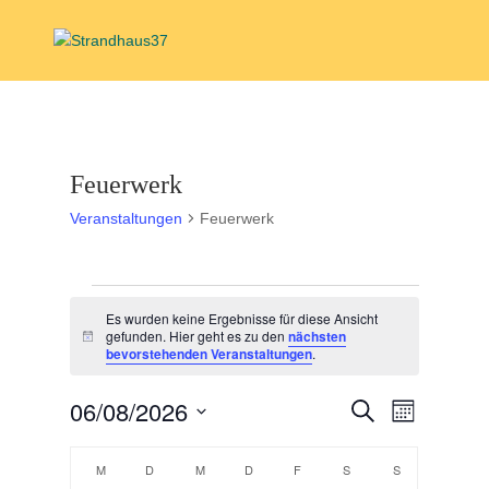
Feuerwerk
Veranstaltungen
Feuerwerk
Veranstaltungen
Es wurden keine Ergebnisse für diese Ansicht
gefunden. Hier geht es zu den
nächsten
Hinweis
bevorstehenden Veranstaltungen
.
Veranstal
Veranst
06/08/2026
Suche
Monat
Ansicht
Suche
Datum
Navigat
Kalender
und
wählen.
M
MONTAG
D
DIENSTAG
M
MITTWOCH
D
DONNERSTAG
F
FREITAG
S
SAMSTAG
S
SONNTAG
von