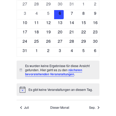
Ansichten,
0
0
0
0
0
0
0
27
28
29
30
31
1
2
Veranstaltungen
Navigation
Veranstaltungen
Veranstaltungen
Veranstaltungen
Veranstaltungen
Veranstaltungen
Veranstaltungen
Veranstaltu
0
0
0
0
0
0
0
3
4
5
6
7
8
9
Veranstaltungen
Veranstaltungen
Veranstaltungen
Veranstaltungen
Veranstaltungen
Veranstaltungen
Veranstaltu
0
0
0
0
0
0
0
10
11
12
13
14
15
16
Veranstaltungen
Veranstaltungen
Veranstaltungen
Veranstaltungen
Veranstaltungen
Veranstaltungen
Veranstaltu
0
0
0
0
0
0
0
17
18
19
20
21
22
23
Veranstaltungen
Veranstaltungen
Veranstaltungen
Veranstaltungen
Veranstaltungen
Veranstaltungen
Veranstaltu
0
0
0
0
0
0
0
24
25
26
27
28
29
30
Veranstaltungen
Veranstaltungen
Veranstaltungen
Veranstaltungen
Veranstaltungen
Veranstaltungen
Veranstaltu
0
0
0
0
0
0
0
31
1
2
3
4
5
6
Veranstaltungen
Veranstaltungen
Veranstaltungen
Veranstaltungen
Veranstaltungen
Veranstaltungen
Veranstaltu
Es wurden keine Ergebnisse für diese Ansicht
gefunden. Hier geht es zu den
nächsten
Hinweis
bevorstehenden Veranstaltungen
.
Es gibt keine Veranstaltungen an diesem Tag.
Hinweis
Juli
Dieser Monat
Sep.