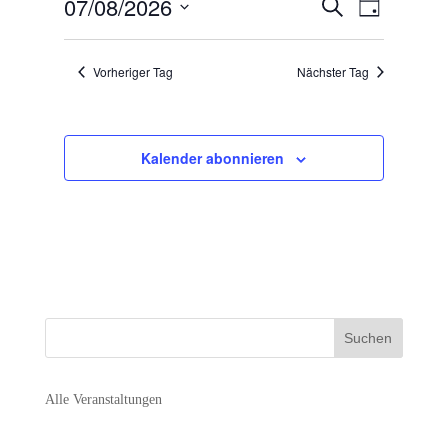
Veranstal
Veranst
07/08/2026
2026
Suche
Tag
Ansicht
Suche
Datum
Navigat
und
wählen.
Vorheriger Tag
Nächster Tag
Ansichten,
Navigation
Kalender abonnieren
Alle Veranstaltungen