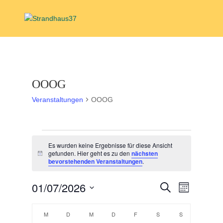
OOOG
Veranstaltungen
OOOG
Veranstaltungen
Es wurden keine Ergebnisse für diese Ansicht
gefunden. Hier geht es zu den
nächsten
Hinweis
bevorstehenden Veranstaltungen
.
Veranstal
Veranst
01/07/2026
Suche
Monat
Ansicht
Suche
Datum
Navigat
Kalender
und
wählen.
M
MONTAG
D
DIENSTAG
M
MITTWOCH
D
DONNERSTAG
F
FREITAG
S
SAMSTAG
S
SONNTAG
von