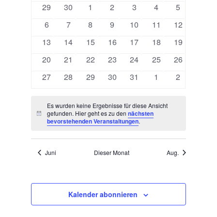
Ansichten,
0
0
0
0
0
0
0
29
30
1
2
3
4
5
Veranstaltungen
Navigation
Veranstaltungen
Veranstaltungen
Veranstaltungen
Veranstaltungen
Veranstaltungen
Veranstaltungen
Veranstaltu
0
0
0
0
0
0
0
6
7
8
9
10
11
12
Veranstaltungen
Veranstaltungen
Veranstaltungen
Veranstaltungen
Veranstaltungen
Veranstaltungen
Veranstaltu
0
0
0
0
0
0
0
13
14
15
16
17
18
19
Veranstaltungen
Veranstaltungen
Veranstaltungen
Veranstaltungen
Veranstaltungen
Veranstaltungen
Veranstaltu
0
0
0
0
0
0
0
20
21
22
23
24
25
26
Veranstaltungen
Veranstaltungen
Veranstaltungen
Veranstaltungen
Veranstaltungen
Veranstaltungen
Veranstaltu
0
0
0
0
0
0
0
27
28
29
30
31
1
2
Veranstaltungen
Veranstaltungen
Veranstaltungen
Veranstaltungen
Veranstaltungen
Veranstaltungen
Veranstaltu
Es wurden keine Ergebnisse für diese Ansicht
gefunden. Hier geht es zu den
nächsten
Hinweis
bevorstehenden Veranstaltungen
.
Juni
Dieser Monat
Aug.
Kalender abonnieren