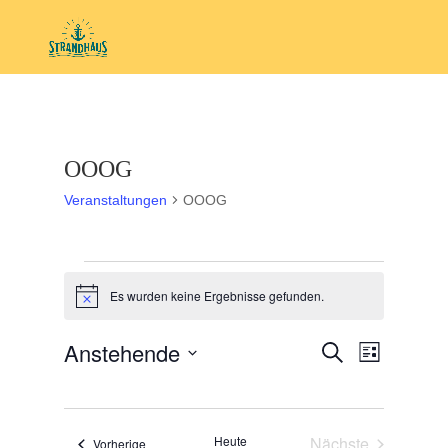
OOOG
Veranstaltungen
OOOG
Veranstaltungen
Es wurden keine Ergebnisse gefunden.
Hinweis
Veranstal
Veranst
Anstehende
Suche
Liste
Ansicht
Suche
Datum
Navigat
und
wählen.
Ansichten,
Heute
Nächste
Veranstaltungen
Vorherige