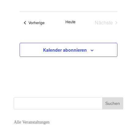
Suche
Datum
Navigat
und
wählen.
Ansichten,
Heute
Nächste
Veranstaltungen
Vorherige
Navigation
Veranstaltunge
Kalender abonnieren
Alle Veranstaltungen