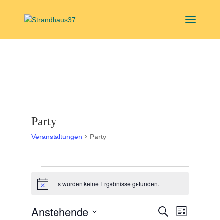
Party
Veranstaltungen
Party
Veranstaltungen
Es wurden keine Ergebnisse gefunden.
Hinweis
Veranstal
Veranst
Anstehende
Suche
Liste
Ansicht