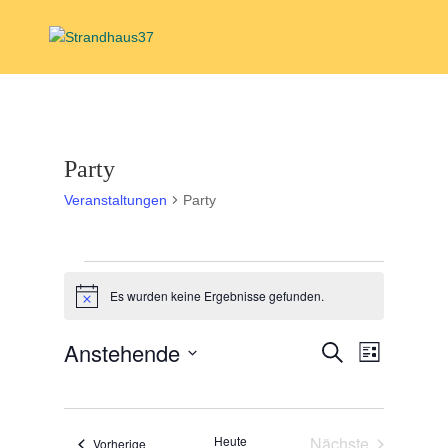
Party
Veranstaltungen
Party
Veranstaltungen
Es wurden keine Ergebnisse gefunden.
Hinweis
Veranstal
Veranst
Anstehende
Suche
Liste
Ansicht
Suche
Datum
Navigat
und
wählen.
Ansichten,
Heute
Nächste
Veranstaltungen
Vorherige