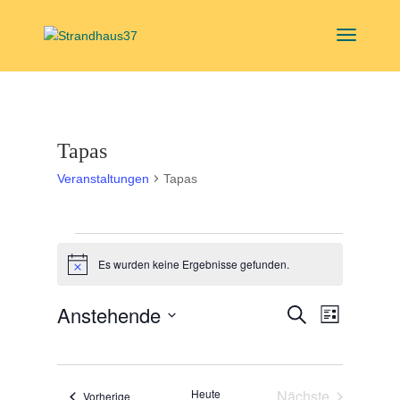
Tapas
Veranstaltungen
Tapas
Veranstaltungen
Es wurden keine Ergebnisse gefunden.
Hinweis
Veranstal
Veranst
Anstehende
Suche
Liste
Ansicht
Suche
Datum
Navigat
und
wählen.
Ansichten,
Heute
Nächste
Veranstaltungen
Vorherige