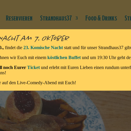
Reservieren
Strandhaus37
Food & Drinks
St
 Nacht am 7. Oktober
0.,
findet die
23. Komische Nacht
statt und für unser Strandhaus37 gib
hnen wir Euch mit einem
köstlichen Buffet
und um 19:30 Uhr geht de
ell noch Eurer
Ticket
und erlebt mit Euren Lieben einen rundum unter
uns!
hr auf den Live-Comedy-Abend mit Euch!