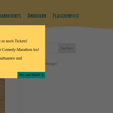
randevents
Anheuern
Flaschenpost
t es noch Tickets!
r Comedy-Marathon los!
haltsamen und
Alle Veranstaltungen
Aye, aye Käpt'n. X