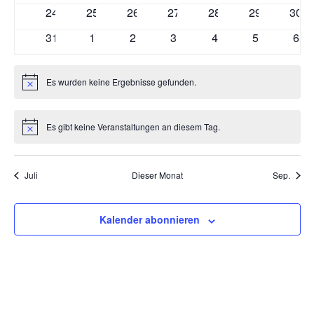
Veranstaltungen
Veranstaltungen
Veranstaltungen
Veranstaltungen
Veranstaltungen
Veranstaltun
Vera
0
0
0
0
0
0
0
24
25
26
27
28
29
30
Veranstaltungen
Veranstaltungen
Veranstaltungen
Veranstaltungen
Veranstaltungen
Veranstaltun
Vera
0
0
0
0
0
0
0
31
1
2
3
4
5
6
Veranstaltungen
Veranstaltungen
Veranstaltungen
Veranstaltungen
Veranstaltungen
Veranstaltu
Vera
Es wurden keine Ergebnisse gefunden.
Hinweis
Es gibt keine Veranstaltungen an diesem Tag.
Hinweis
Juli
Dieser Monat
Sep.
Kalender abonnieren