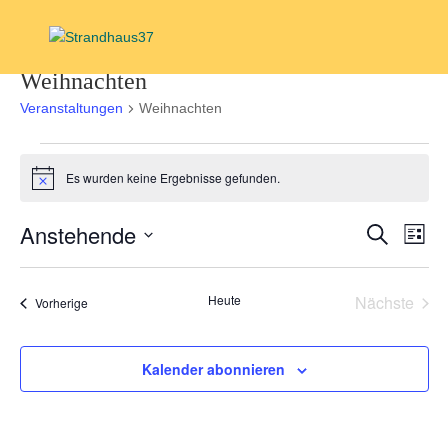
Weihnachten
Veranstaltungen
Weihnachten
Veranstaltungen
Es wurden keine Ergebnisse gefunden.
Hinweis
Verans
Ver
Anstehende
Suche
Liste
Ans
Suche
Datum
Nav
und
wählen.
Heute
Nächste
Veranstaltungen
Vorherige
Ansich
Veransta
Navigat
Kalender abonnieren