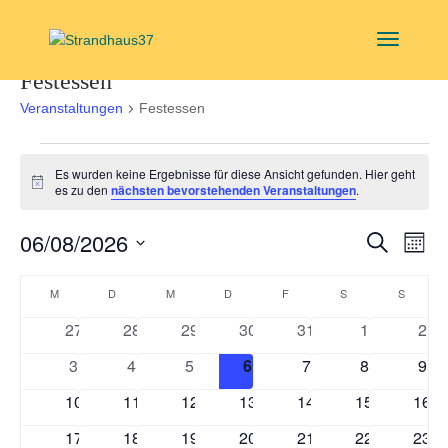
Festessen
Veranstaltungen
Festessen
Veranstaltungen
Es wurden keine Ergebnisse für diese Ansicht gefunden. Hier geht
Hinweis
es zu den
nächsten bevorstehenden Veranstaltungen
.
Verans
Ver
06/08/2026
Suche
Monat
Ans
Suche
Datum
Nav
Kalender
und
wählen.
M
MONTAG
D
DIENSTAG
M
MITTWOCH
D
DONNERSTAG
F
FREITAG
S
SAMSTAG
S
SONNT
von
Ansich
0
0
0
0
0
0
0
27
28
29
30
31
1
2
Veranstaltungen
Navigat
Veranstaltungen
Veranstaltungen
Veranstaltungen
Veranstaltungen
Veranstaltungen
Veranstaltu
Vera
0
0
0
0
0
0
0
3
4
5
6
7
8
9
Veranstaltungen
Veranstaltungen
Veranstaltungen
Veranstaltungen
Veranstaltungen
Veranstaltu
Vera
0
0
0
0
0
0
0
10
11
12
13
14
15
16
Veranstaltungen
Veranstaltungen
Veranstaltungen
Veranstaltungen
Veranstaltungen
Veranstaltun
Vera
0
0
0
0
0
0
0
17
18
19
20
21
22
23