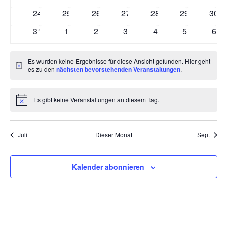
Veranstaltungen
Veranstaltungen
Veranstaltungen
Veranstaltungen
Veranstaltungen
Veranstaltun
Vera
0
0
0
0
0
0
0
24
25
26
27
28
29
30
Veranstaltungen
Veranstaltungen
Veranstaltungen
Veranstaltungen
Veranstaltungen
Veranstaltun
Vera
0
0
0
0
0
0
0
31
1
2
3
4
5
6
Veranstaltungen
Veranstaltungen
Veranstaltungen
Veranstaltungen
Veranstaltungen
Veranstaltu
Vera
Es wurden keine Ergebnisse für diese Ansicht gefunden. Hier geht
Hinweis
es zu den
nächsten bevorstehenden Veranstaltungen
.
Es gibt keine Veranstaltungen an diesem Tag.
Hinweis
Juli
Dieser Monat
Sep.
Kalender abonnieren