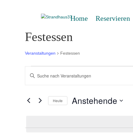
Home
Reservieren
Festessen
Veranstaltungen
Festessen
Veranstaltungen
Veranstaltungen
Bitte
Suche
Schlüsselwort
und
eingeben.
Ansichten,
Suche
Anstehende
Navigation
Heute
nach
Veranstaltungen
Datum
Schlüsselwort.
wählen.