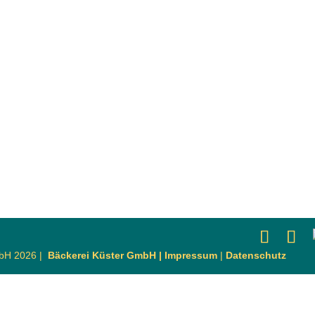
mbH 2026 |
Bäckerei Küster GmbH |
Impressum
|
Datenschutz