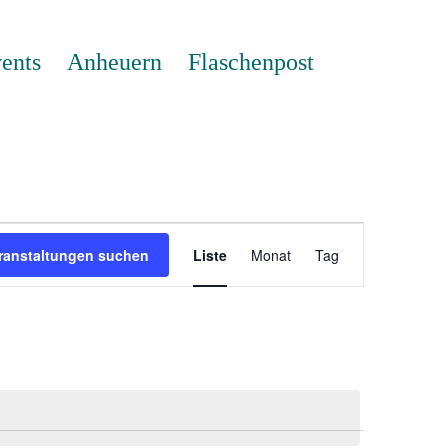
ents
Anheuern
Flaschenpost
Veranstaltung
Ansichten-
ranstaltungen suchen
Liste
Monat
Tag
Navigation