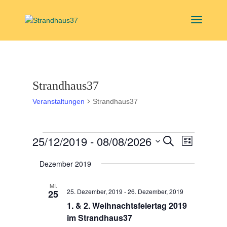
Strandhaus37
Veranstaltungen
Strandhaus37
Veranstaltungen
Veranstal
Veranst
25/12/2019
 - 
08/08/2026
Suche
Liste
Ansicht
Suche
Datum
Navigat
und
Dezember 2019
wählen.
Ansichten,
MI.
Navigation
25. Dezember, 2019
-
26. Dezember, 2019
25
1. & 2. Weihnachtsfeiertag 2019
im Strandhaus37