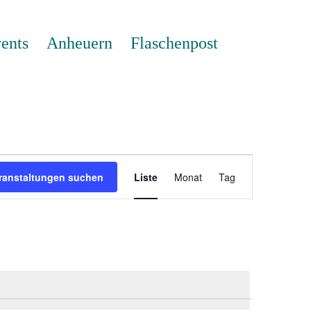
ents
Anheuern
Flaschenpost
Veranstaltung
Ansichten-
ranstaltungen suchen
Liste
Monat
Tag
Navigation