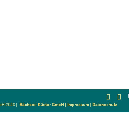
mbH 2026 |
Bäckerei Küster GmbH |
Impressum
|
Datenschutz