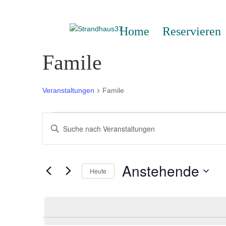
Home
Reservieren
Famile
Veranstaltungen
Famile
Veranstaltungen
Veranstaltungen
Bitte
Suche
Schlüsselwort
und
eingeben.
Ansichten,
Suche
Anstehende
Navigation
Heute
nach
Veranstaltungen
Datum
Schlüsselwort.
wählen.