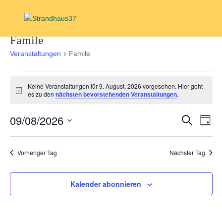
Famile
Veranstaltungen
Famile
Veranstaltungen
Keine Veranstaltungen für 9. August, 2026 vorgesehen. Hier geht
für
Hinweis
es zu den
nächsten bevorstehenden Veranstaltungen
.
9.
August,
Verans
Ver
09/08/2026
Suche
Tag
2026
Ans
Suche
Datum
Nav
und
wählen.
Vorheriger Tag
Nächster Tag
Ansich
Navigat
Kalender abonnieren