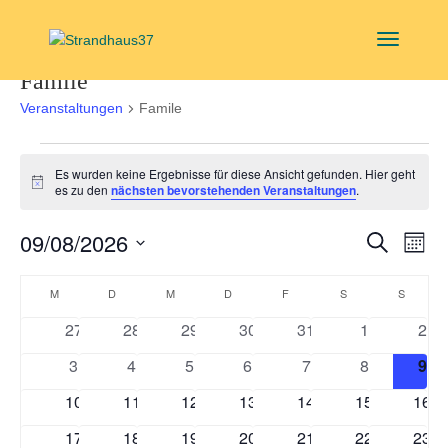
Famile
Veranstaltungen
Famile
Veranstaltungen
Es wurden keine Ergebnisse für diese Ansicht gefunden. Hier geht
Hinweis
es zu den
nächsten bevorstehenden Veranstaltungen
.
Verans
Ver
09/08/2026
Suche
Monat
Ans
Suche
Datum
Nav
Kalender
und
wählen.
M
MONTAG
D
DIENSTAG
M
MITTWOCH
D
DONNERSTAG
F
FREITAG
S
SAMSTAG
S
SONNT
von
Ansich
0
0
0
0
0
0
0
27
28
29
30
31
1
2
Veranstaltungen
Navigat
Veranstaltungen
Veranstaltungen
Veranstaltungen
Veranstaltungen
Veranstaltungen
Veranstaltu
Vera
0
0
0
0
0
0
0
3
4
5
6
7
8
9
Veranstaltungen
Veranstaltungen
Veranstaltungen
Veranstaltungen
Veranstaltungen
Veranstaltu
Ver
0
0
0
0
0
0
0
10
11
12
13
14
15
16
Veranstaltungen
Veranstaltungen
Veranstaltungen
Veranstaltungen
Veranstaltungen
Veranstaltun
Vera
0
0
0
0
0
0
0
17
18
19
20
21
22
23