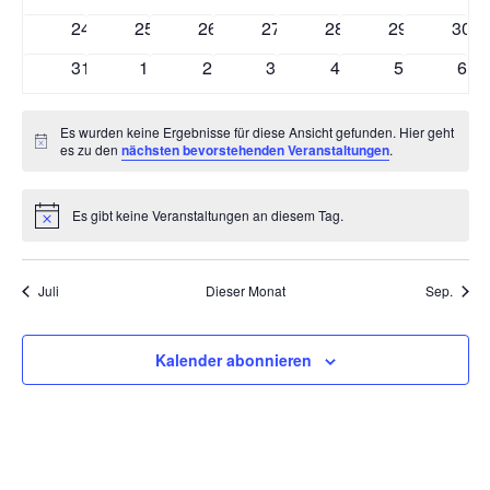
Veranstaltungen
Veranstaltungen
Veranstaltungen
Veranstaltungen
Veranstaltungen
Veranstaltun
Vera
0
0
0
0
0
0
0
24
25
26
27
28
29
30
Veranstaltungen
Veranstaltungen
Veranstaltungen
Veranstaltungen
Veranstaltungen
Veranstaltun
Vera
0
0
0
0
0
0
0
31
1
2
3
4
5
6
Veranstaltungen
Veranstaltungen
Veranstaltungen
Veranstaltungen
Veranstaltungen
Veranstaltu
Vera
Es wurden keine Ergebnisse für diese Ansicht gefunden. Hier geht
Hinweis
es zu den
nächsten bevorstehenden Veranstaltungen
.
Es gibt keine Veranstaltungen an diesem Tag.
Hinweis
Juli
Dieser Monat
Sep.
Kalender abonnieren