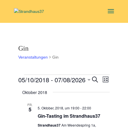
Gin
Veranstaltungen
Gin
Veranstaltungen
Veranstal
Veranst
05/10/2018
 - 
07/08/2026
Suche
Liste
Ansicht
Suche
Datum
Navigat
und
Oktober 2018
wählen.
Ansichten,
FR.
Navigation
5. Oktober, 2018, um 19:00
-
22:00
5
Gin-Tasting im Strandhaus37
Strandhaus37
Am Weendespring 1a,