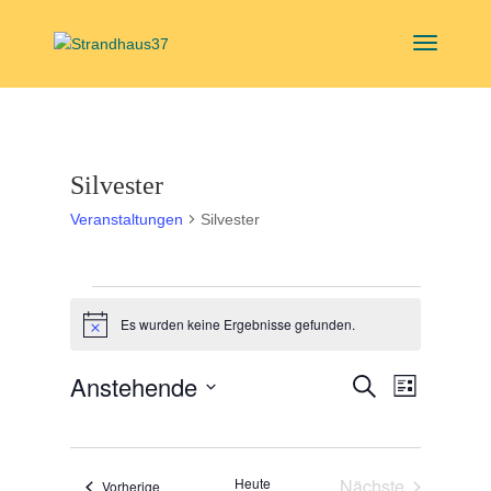
Silvester
Veranstaltungen
Silvester
Veranstaltungen
Es wurden keine Ergebnisse gefunden.
Hinweis
Veranstal
Veranst
Anstehende
Suche
Liste
Ansicht
Suche
Datum
Navigat
und
wählen.
Ansichten,
Heute
Nächste
Veranstaltungen
Vorherige